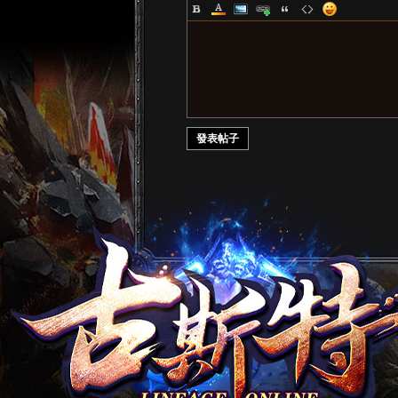
天
發表帖子
堂