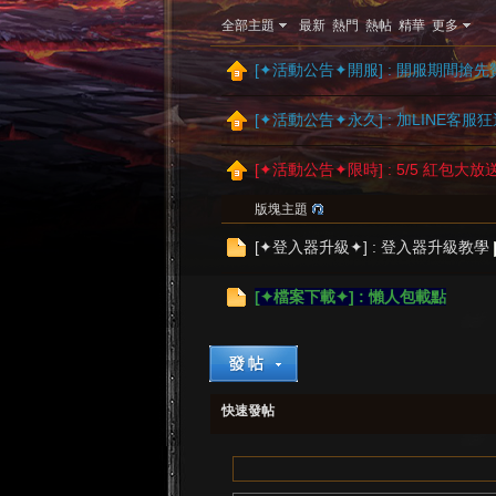
全部主題
最新
熱門
熱帖
精華
更多
[✦活動公告✦開服] : 開服期間搶先贊
[✦活動公告✦永久] : 加LINE客服狂
[✦活動公告✦限時] : 5/5 紅包大放
斯
版塊主題
[✦登入器升級✦] : 登入器升級教學
[✦檔案下載✦] : 懶人包載點
特
快速發帖