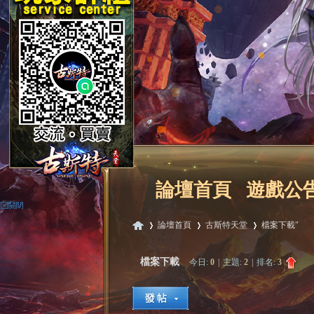
論壇首頁
遊戲公
論壇首頁
古斯特天堂
檔案下載
"
檔案下載
今日:
0
|
主題:
2
|
排名:
3
古
»
›