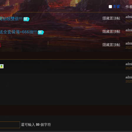
新窗
作
adm
助領雙倍!!!
隱藏置頂帖
2025
adm
送全套裝備+666抽!!!
隱藏置頂帖
2025
adm
送
隱藏置頂帖
202
adm
2025
adm
2025
還可輸入
80
個字符