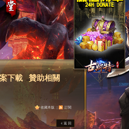
案下載
贊助相關
收藏本版
|
訂閱
返 回