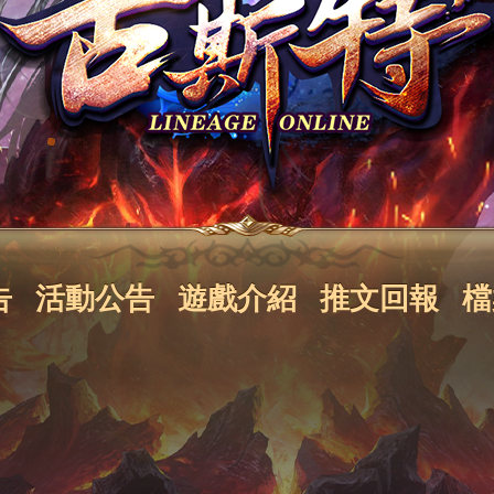
告
活動公告
遊戲介紹
推文回報
檔